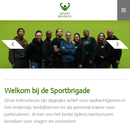
Ga
direct
naar
de
hoofdinhoud
Welkom bij de Sportbrigade
Onze instructeurs zijn dagelijks actief voor opdrachtgevers in
het onderwijs, bedrijfsleven en als personal trainer voor
particulieren. Je kan ons het beste tijdens kantooruren
bereiken voor vragen en verzoeken.